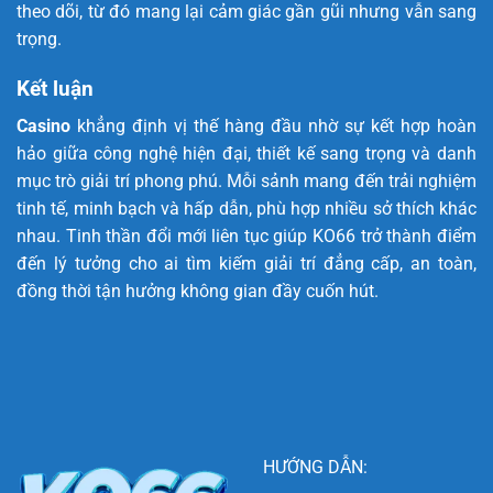
theo dõi, từ đó mang lại cảm giác gần gũi nhưng vẫn sang
trọng.
Kết luận
Casino
khẳng định vị thế hàng đầu nhờ sự kết hợp hoàn
hảo giữa công nghệ hiện đại, thiết kế sang trọng và danh
mục trò giải trí phong phú. Mỗi sảnh mang đến trải nghiệm
tinh tế, minh bạch và hấp dẫn, phù hợp nhiều sở thích khác
nhau. Tinh thần đổi mới liên tục giúp KO66 trở thành điểm
đến lý tưởng cho ai tìm kiếm giải trí đẳng cấp, an toàn,
đồng thời tận hưởng không gian đầy cuốn hút.
HƯỚNG DẪN: