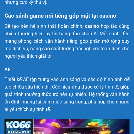
nhưng cực kỳ thú vị.
Các sảnh game nổi tiếng góp mặt tại casino
Để tạo nên hệ sinh thái hoàn chỉnh,
casino
hợp tác cùng
nhiều thương hiệu uy tín hàng đầu châu Á. Mỗi sảnh đều
mang phong cách vận hành riêng, góp phần mở rộng quy
mô dịch vụ, nâng cao chất lượng trải nghiệm toàn diện cho
người yêu thích giải trí.
AE
Thiết kế AE tập trung vào ánh sáng và sắc độ hình ảnh để
tạo chiều sâu hiển thị. Các hiệu ứng được xử lý tinh tế, giúp
quá trình thưởng thức trở nên tự nhiên. Hệ thống vận hành
ổn định, mang lại cảm giác sang trọng, phù hợp cho những
ai yêu thích sự tinh tế.