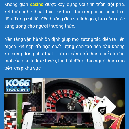
Không gian
casino
được xây dựng với tinh thần đột phá,
kết hợp nghệ thuật thiết kế hiện đại cùng công nghệ tiên
tiến. Từng chi tiết đều hướng đến sự tinh gọn, tạo cảm giác
sang trọng cho người thưởng thức.
Nền tảng vận hành ổn định giúp mọi tương tác diễn ra liền
mạch, kết hợp đồ họa chất lượng cao tạo nên bầu không
khí sống động như thật. Từ đó, sảnh trở thành biểu tượng
mới của giải trí trực tuyến, thu hút đông đảo người hâm mộ
trên khắp khu vực.