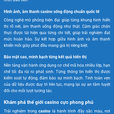
Hình ảnh, âm thanh casino sống động chuẩn quốc tế
Công nghệ mô phỏng hiện đại giúp từng khung hình hiển
thị rõ nét, âm thanh sống động như thật. Cảm giác chân
thực được tái hiện qua từng chi tiết, giúp trải nghiệm đạt
mức hoàn hảo. Sự kết hợp giữa hình ảnh và âm thanh
khiến mỗi giây phút đều mang giá trị riêng biệt.
Bảo mật cao, minh bạch từng kết quả hiển thị
Nền tảng vận hành ứng dụng cơ chế mã hóa nhiều lớp, hạn
chế tối đa rủi ro phát sinh. Từng thông tin hiển thị được
kiểm soát tự động, đảm bảo sự minh bạch. Tính toàn vẹn
của dữ liệu được duy trì liên tục, mang lại sự an tâm tuyệt
đối cho mỗi lượt tương tác.
Khám phá thế giới casino cực phong phú
Trải nghiệm trong
casino
là hành trình đầy sắc màu, nơi