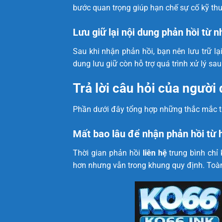
bước quan trọng giúp hạn chế sự cố kỹ thuậ
Lưu giữ lại nội dung phản hồi từ 
Sau khi nhận phản hồi, bạn nên lưu trữ lại
dung lưu giữ còn hỗ trợ quá trình xử lý sa
Trả lời câu hỏi của người
Phần dưới đây tổng hợp những thắc mắc t
Mất bao lâu để nhận phản hồi từ 
Thời gian phản hồi
liên hệ
trung bình chỉ 
hơn nhưng vẫn trong khung quy định. Toàn 