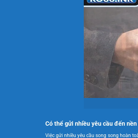
Có thể gửi nhiều yêu cầu đến nền
Việc gửi nhiều yêu cầu song song hoàn toà