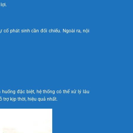
lợi.
ự cố phát sinh cần đối chiếu. Ngoài ra, nội
 huống đặc biệt, hệ thống có thể xử lý lâu
rợ kịp thời, hiệu quả nhất.