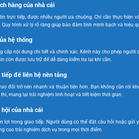
ch hàng của nhà cái
in trực tiếp, được nhiều người ưa chuộng. Chỉ cần thực hiện và
 Quy trình xử lý rõ ràng giúp bảo đảm tính minh bạch và hiệu q
của hệ thống
g cấp nội dung chi tiết và chính xác. Kênh này cho phép người 
in còn được lưu trữ để dễ dàng kiểm tra lại khi cần.
 tiếp để liên hệ nền tảng
trao đổi trở nên nhanh và thuận tiện hơn. Bạn không cần rời khỏ
hì, mang lại trải nghiệm linh hoạt và tiết kiệm thời gian.
 hội của nhà cái
n lợi trong giao tiếp. Người dùng có thể đặt câu hỏi hoặc gửi 
âng cao trải nghiệm dịch vụ trong mọi thời điểm.