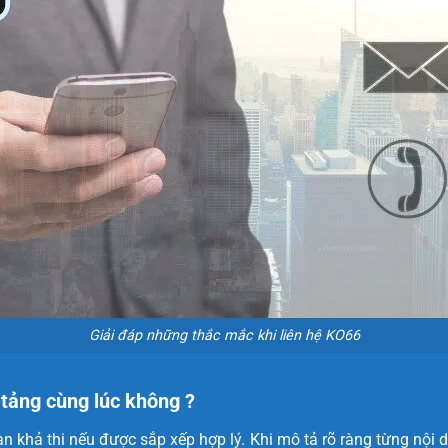
Giải đáp những thắc mắc khi liên hệ KO66
 tảng cùng lúc không ?
n khả thi nếu được sắp xếp hợp lý. Khi mô tả rõ ràng từng nội d