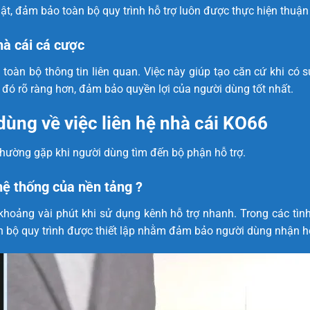
t, đảm bảo toàn bộ quy trình hỗ trợ luôn được thực hiện thuận 
nhà cái cá cược
 toàn bộ thông tin liên quan. Việc này giúp tạo căn cứ khi có s
u đó rõ ràng hơn, đảm bảo quyền lợi của người dùng tốt nhất.
 dùng về việc liên hệ nhà cái KO66
hường gặp khi người dùng tìm đến bộ phận hỗ trợ.
hệ thống của nền tảng ?
khoảng vài phút khi sử dụng kênh hỗ trợ nhanh. Trong các tình
bộ quy trình được thiết lập nhằm đảm bảo người dùng nhận hỗ t