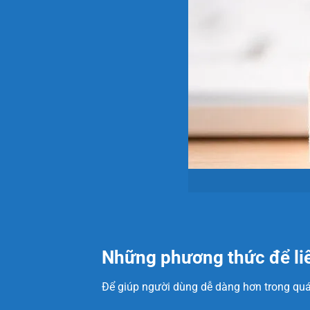
Những phương thức để liê
Để giúp người dùng dễ dàng hơn trong quá t