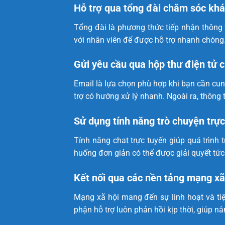
Hỗ trợ qua tổng đài chăm sóc khá
Tổng đài là phương thức tiếp nhận thông t
với nhân viên để được hỗ trợ nhanh chóng.
Gửi yêu cầu qua hộp thư điện tử 
Email là lựa chọn phù hợp khi bạn cần cun
trợ có hướng xử lý nhanh. Ngoài ra, thông t
Sử dụng tính năng trò chuyện trực
Tính năng chat trực tuyến giúp quá trình 
huống đơn giản có thể được giải quyết tức t
Kết nối qua các nền tảng mạng xã
Mạng xã hội mang đến sự linh hoạt và tiệ
phận hỗ trợ luôn phản hồi kịp thời, giúp n