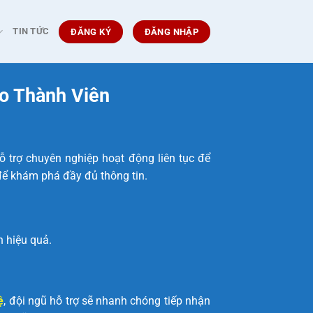
TIN TỨC
ĐĂNG KÝ
ĐĂNG NHẬP
o Thành Viên
ỗ trợ chuyên nghiệp hoạt động liên tục để
 để khám phá đầy đủ thông tin.
h hiệu quả.
ệ
, đội ngũ hỗ trợ sẽ nhanh chóng tiếp nhận