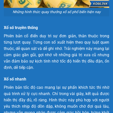
Những hình thức quay thưởng xổ số phổ biến hiện nay
Xổ số truyền thống
Phiên bản cổ điển duy trì sự đơn giản, thân thuộc trong
từng lượt quay. Từng con số xuất hiện theo quy luật quen
thuộc, dễ quan sát và dễ ghi nhớ. Trải nghiệm này mang lại
cảm giác gần gũi, gợi nhớ về những giá trị xưa cũ nhưng
vẫn đảm bảo sự kịch tính nhờ tốc độ hiển thị đều đặn, ổn
định, dễ tiếp cận.
Xổ số nhanh
Phiên bản tốc độ cao mang lại sự phấn khích tức thì nhờ
quá trình xử lý cực nhanh. Chỉ trong vài giây, kết quả được
hiển thị đầy đủ, rõ ràng. Hình thức này phù hợp với người
yêu thích nhịp độ dồn dập, không muốn chờ đợi quá lâu,
nhưng vẫn mong nhận được cảm giác hồi hộp, hứng khởi