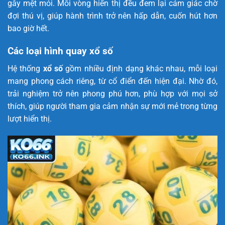
gây mệt mỏi. Mỗi vòng hiển thị đều đem lại cảm giác chờ
đợi thú vị, giúp hành trình trở nên hấp dẫn, cuốn hút hơn
bao giờ hết.
Các loại hình quay xổ số
Hệ thống
xổ số
gồm nhiều định dạng khác nhau, mỗi loại
mang phong cách riêng, từ cổ điển đến hiện đại. Nhờ đó,
trải nghiệm trở nên phong phú hơn, phù hợp với mọi sở
thích, giúp người tham gia cảm nhận sự mới mẻ trong từng
lượt hiển thị.