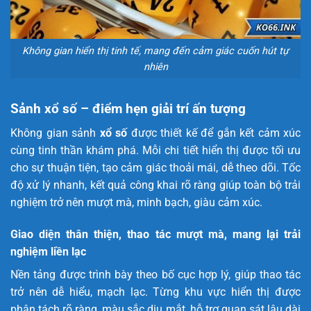
Không gian hiển thị tinh tế, mang đến cảm giác cuốn hút tự
nhiên
Sảnh xổ số – điểm hẹn giải trí ấn tượng
Không gian sảnh
xổ số
được thiết kế để gắn kết cảm xúc
cùng tinh thần khám phá. Mỗi chi tiết hiển thị được tối ưu
cho sự thuận tiện, tạo cảm giác thoải mái, dễ theo dõi. Tốc
độ xử lý nhanh, kết quả công khai rõ ràng giúp toàn bộ trải
nghiệm trở nên mượt mà, minh bạch, giàu cảm xúc.
Giao diện thân thiện, thao tác mượt mà, mang lại trải
nghiệm liền lạc
Nền tảng được trình bày theo bố cục hợp lý, giúp thao tác
trở nên dễ hiểu, mạch lạc. Từng khu vực hiển thị được
phân tách rõ ràng, màu sắc dịu mắt, hỗ trợ quan sát lâu dài