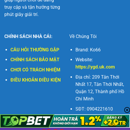
truy cập và tận hưởng từng
phút giây giải trí.
CHÍNH SÁCH NHÀ CÁI:
Về Chúng Tôi
CÂU HỎI THƯỜNG GẶP
Brand: Ko66
CHÍNH SÁCH BẢO MẬT
Website:
https://ygd.uk.com
CHƠI CÓ TRÁCH NHIỆM
Địa chỉ: 209 Tân Thới
ĐIỀU KHOẢN ĐIỀU KIỆN
Nhất 17, Tân Thới Nhất,
Quận 12, Thành phố Hồ
Chí Minh
SĐT: 0904221610
Email:
ko66ink@gmail.com