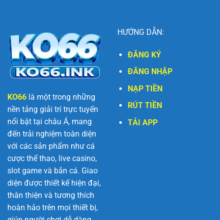
HƯỚNG DẪN:
ĐĂNG KÝ
ĐĂNG NHẬP
NẠP TIỀN
KO66
là một trong những
RÚT TIỀN
nền tảng giải trí trực tuyến
nổi bật tại châu Á, mang
TẢI APP
đến trải nghiệm toàn diện
với các sản phẩm như cá
cược thể thao, live casino,
slot game và bắn cá. Giao
diện được thiết kế hiện đại,
thân thiện và tương thích
hoàn hảo trên mọi thiết bị,
giúp người chơi dễ dàng