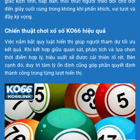
giác kịch tính, hấp dẫn, thôi thúc người theo dõi chờ đợi
đến giây cuối cùng trong không khí phấn khích, vui tươi và
đầy kỳ vọng.
Chiến thuật chơi xổ số KO66 hiệu quả
Việc nắm bắt quy luật hiển thị giúp người tham dự tối ưu
kết quả. Khi kết hợp giữa quan sát, phân tích và lựa chọn
thời điểm hợp lý, hiệu suất sẽ được cải thiện rõ rệt. Bên
cạnh đó, duy trì tâm lý ổn định cũng góp phần quyết định
thành công trong từng lượt hiển thị.